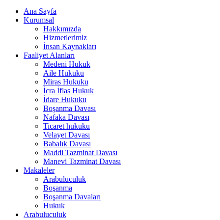
Ana Sayfa
Kurumsal
Hakkımızda
Hizmetlerimiz
İnsan Kaynakları
Faaliyet Alanları
Medeni Hukuk
Aile Hukuku
Miras Hukuku
İcra İflas Hukuk
İdare Hukuku
Boşanma Davası
Nafaka Davası
Ticaret hukuku
Velayet Davası
Babalık Davası
Maddi Tazminat Davası
Manevi Tazminat Davası
Makaleler
Arabuluculuk
Boşanma
Boşanma Davaları
Hukuk
Arabuluculuk