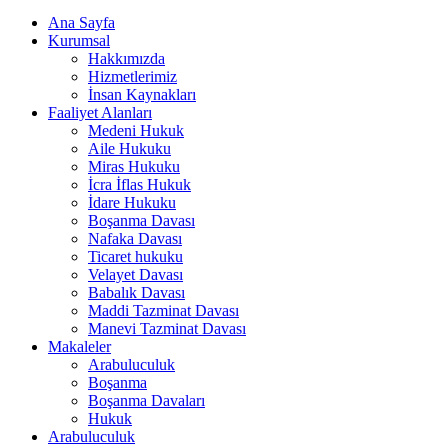
Ana Sayfa
Kurumsal
Hakkımızda
Hizmetlerimiz
İnsan Kaynakları
Faaliyet Alanları
Medeni Hukuk
Aile Hukuku
Miras Hukuku
İcra İflas Hukuk
İdare Hukuku
Boşanma Davası
Nafaka Davası
Ticaret hukuku
Velayet Davası
Babalık Davası
Maddi Tazminat Davası
Manevi Tazminat Davası
Makaleler
Arabuluculuk
Boşanma
Boşanma Davaları
Hukuk
Arabuluculuk