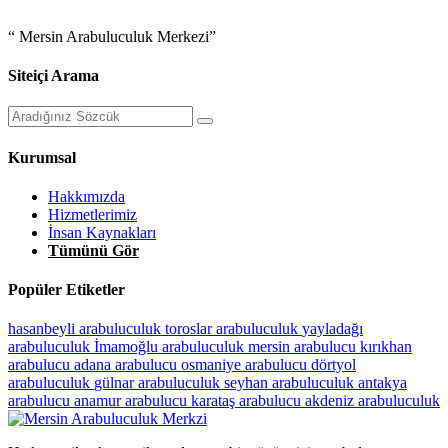
“ Mersin Arabuluculuk Merkezi”
Siteiçi Arama
Kurumsal
Hakkımızda
Hizmetlerimiz
İnsan Kaynakları
Tümünü Gör
Popüler Etiketler
hasanbeyli arabuluculuk
toroslar arabuluculuk
yayladağı
arabuluculuk
İmamoğlu arabuluculuk
mersin arabulucu
kırıkhan
arabulucu
adana arabulucu
osmaniye arabulucu
dörtyol
arabuluculuk
gülnar arabuluculuk
seyhan arabuluculuk
antakya
arabulucu
anamur arabulucu
karataş arabulucu
akdeniz arabuluculuk