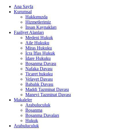
Ana Sayfa
Kurumsal
Hakkımızda
Hizmetlerimiz
İnsan Kaynakları
Faaliyet Alanları
Medeni Hukuk
Aile Hukuku
Miras Hukuku
İcra İflas Hukuk
İdare Hukuku
Boşanma Davası
Nafaka Davası
Ticaret hukuku
Velayet Davası
Babalık Davası
Maddi Tazminat Davası
Manevi Tazminat Davası
Makaleler
Arabuluculuk
Boşanma
Boşanma Davaları
Hukuk
Arabuluculuk