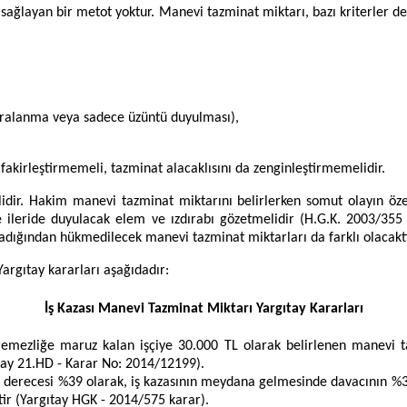
ğlayan bir metot yoktur. Manevi tazminat miktarı, bazı kriterler değ
ralanma veya sadece üzüntü duyulması),
akirleştirmemeli, tazminat alacaklısını da zenginleştirmemelidir.
idir. Hakim manevi tazminat miktarını belirlerken somut olayın öze
 ileride duyulacak elem ve ızdırabı gözetmelidir (H.G.K. 2003/355
madığından hükmedilecek manevi tazminat miktarları da farklı olacaktı
Yargıtay kararları aşağıdadır:
İş Kazası Manevi Tazminat Miktarı Yargıtay Kararları
öremezliğe maruz kalan işçiye 30.000 TL olarak belirlenen manevi ta
ıtay 21.HD - Karar No: 2014/12199).
k derecesi %39 olarak, iş kazasının meydana gelmesinde davacının %30
ir (Yargıtay HGK - 2014/575 karar).