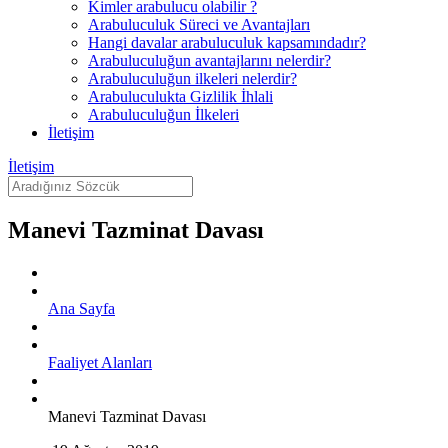
Kimler arabulucu olabilir ?
Arabuluculuk Süreci ve Avantajları
Hangi davalar arabuluculuk kapsamındadır?
Arabuluculuğun avantajlarını nelerdir?
Arabuluculuğun ilkeleri nelerdir?
Arabuluculukta Gizlilik İhlali
Arabuluculuğun İlkeleri
İletişim
İletişim
Manevi Tazminat Davası
Ana Sayfa
Faaliyet Alanları
Manevi Tazminat Davası