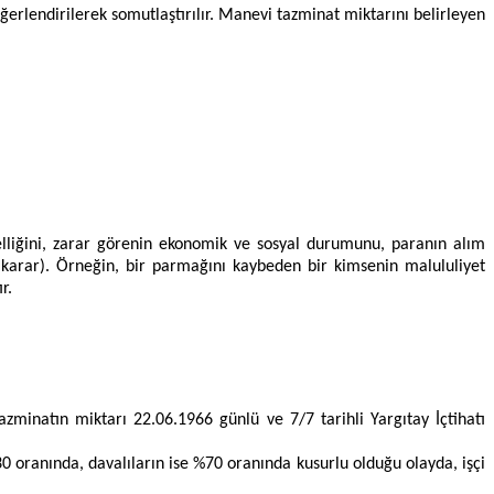
erlendirilerek somutlaştırılır. Manevi tazminat miktarını belirleyen
lliğini, zarar görenin ekonomik ve sosyal durumunu, paranın alım
 karar). Örneğin, bir parmağını kaybeden bir kimsenin malululiyet
r.
zminatın miktarı 22.06.1966 günlü ve 7/7 tarihli Yargıtay İçtihatı
 oranında, davalıların ise %70 oranında kusurlu olduğu olayda, işçi