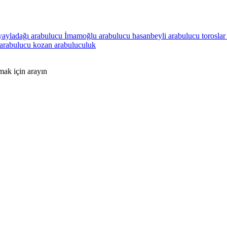
yayladağı arabulucu
İmamoğlu arabulucu
hasanbeyli arabulucu
torosla
 arabulucu
kozan arabuluculuk
mak için arayın