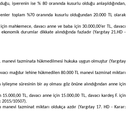
lduğu, işverenin ise % 80 oranında kusurlu olduğu anlaşıldığından,
verenler toplam %70 oranında kusurlu olduğundan 20.000 TL olarak
si için mahkemece, davacı anne ve baba için 30.000,00’er TL, davacı
al ekonomik durumlar dikkate alındığında fazladır (Yargıtay 21.HD -
TL manevi tazminata hükmedilmesi hukuka uygun olmuştur (Yargıtay
 davacı mağdur lehine hükmedilen 80.000 TL manevi tazminat miktarı
n iyileşme süresinin bir ay olması göz önüne alındığından anne için
15.000,00 TL, davacı anne için 15.000,00 TL, davacı kardeş F. için
r: 2015/10507).
 manevi tazminat miktarı oldukça azdır (Yargıtay 17. HD - Karar: