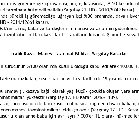
sürekli iş göremezliğe uğrayan işçinin, iş kazasında, % 20 kusurlu o
nevi tazminata hükmedilmelidir (Yargıtay 21. HD - 2010/5749 karar).
nında sürekli iş göremezliğe uğrayan işçi %30 oranında, davalı iş
.HD - 2011/12661 karar).
 E.T.’nin anne, baba ve kardeşlerinin manevi zararlarının giderilme
 tazminatın miktarı kaza tarihi, tarafların kusur dağılımı ile sosy
Trafik Kazası Manevi Tazminat Miktarı Yargıtay Kararları
alı sürücünün %100 oranında kusurlu olduğu kabul edilerek 10.000 
uliyete maruz kalan, kusursuz olan ve kaza tarihinde 19 yaşında olan
bulunmayışı, kazaya bağlı olarak yaşı küçük çocukta oluşan yaraları
inat miktarı yüksektir (Yargıtay 17. HD Karar: 2016/1139).
 araç sürücüsünün de tam kusurlu olmasına rağmen davacı baba için 
lirlenen manevi tazminat miktarı oldukça azdır (Yargıtay 17. HD - Kara
surlu olan anne-baba için ayrı ayrı 7.000’er TL olarak hükmedilen