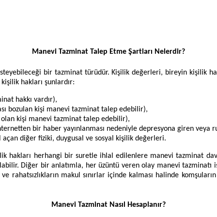
Manevi Tazminat Talep Etme Şartları Nelerdir?
n isteyebileceği bir tazminat türüdür. Kişilik değerleri, bireyin kiş
işilik hakları şunlardır:
inat hakkı vardır),
ası bozulan kişi manevi tazminat talep edebilir),
 olan kişi manevi tazminat talep edebilir),
nternetten bir haber yayınlanması nedeniyle depresyona giren veya ruh
an diğer fiziki, duygusal ve sosyal kişilik değerleri.
lik hakları herhangi bir suretle ihlal edilenlere manevi tazminat da
ilir. Diğer bir anlatımla, her üzüntü veren olay manevi tazminatı is
ve rahatsızlıkların makul sınırlar içinde kalması halinde komşuları
Manevi Tazminat Nasıl Hesaplanır?