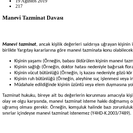
19 Ağustos 2019
217
Manevi Tazminat Davası
Manevi tazminat
, ancak kişilik değerleri saldırıya uğrayan kişini
birlikte Yargıtay kararlarına göre manevi tazminata konu olabilecek k
Kişinin yaşamı (Örneğin, babası öldürülen kişinin manevi tazm
Kişinin sağlığı (Örneğin, doktor hatası nedeniyle bağırsak flor
Kişinin vücut bütünlüğü (Örneğin, iş kazası nedeniyle gözü kör
Kişinin ruh bütünlüğü (Örneğin, aleyhine suç işlenmesi veya i
Müdahale edildiğinde kişinin üzüntü veya elem duymasına yol aç
Tazminat hukuku, bireye ait bu değerlerin korunması amacıyla kişi
olay ve olgu karşısında, manevi tazminat isteme hakkı doğmamış olab
uğramış olması gerekir. Örneğin, komşuluk halinde bazı zorunluluk 
sınırlar içindeyse manevi tazminat istenemez (Y4HD-K.2003/7489).