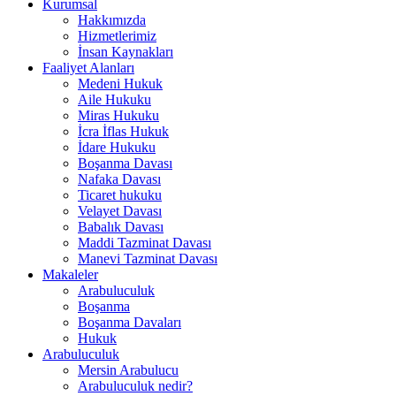
Kurumsal
Hakkımızda
Hizmetlerimiz
İnsan Kaynakları
Faaliyet Alanları
Medeni Hukuk
Aile Hukuku
Miras Hukuku
İcra İflas Hukuk
İdare Hukuku
Boşanma Davası
Nafaka Davası
Ticaret hukuku
Velayet Davası
Babalık Davası
Maddi Tazminat Davası
Manevi Tazminat Davası
Makaleler
Arabuluculuk
Boşanma
Boşanma Davaları
Hukuk
Arabuluculuk
Mersin Arabulucu
Arabuluculuk nedir?