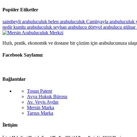
Popüler Etiketler
saimbeyli arabuluculuk
belen arabuluculuk
Çamlıyayla arabuluculuk
nedir
kumlu arabuluculuk
seyhan arabulucu
dörtyol arabulucu
gülnar
Hızlı, pratik, ekonomik ve dostane bir çözüm için arabulucunuza ulaş
Facebook Sayfamız
Bağlantılar
Tosun Patent
Avva Hukuk Bürosu
Av. Veyis Aydın
Mersin Marka
Tarsus Marka
İletişim