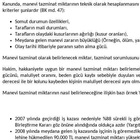
Kanunda, manevi tazminat miktarının teknik olarak hesaplanmasını sa
kriterler şunlardır (BK md. 47):
Somut durumun özellikleri,
Tarafların mali durumları,
Tarafların olaydaki kusurlarının ağırlığı (kusur oranları),
Meydana gelen manevi zararın büyüklüğü (Örneğin, ölüm, ya
Olay tarihi itibariyle paranın satın alma gücü.
Manevi tazminat olarak belirlenecek miktar, tazminat sorumlusunu f
Hakim, hakkaniyete uygun bir manevi tazminat miktarı belirlemel
gücünü, maluliyet oranını, beden gücü kaybı sebebiyle duyulan ve
derecesi ile bir kolunu kaybeden kişinin maluliyet derecesi aynı ol
Manevi tazminat miktarının nasıl belirleneceğine ilişkin bazı örnek 
2007 yılında geçirdiği iş kazası nedeniyle %88 sürekli iş g
Birleştirme Kararı göz önüne alındığında oldukça azdır (Yarg
2008 yılında meydana gelen iş kazasında işçinin iş göremezli
lehine hükmedilen 90.000 TL manevi tazminat miktarı yüksekt