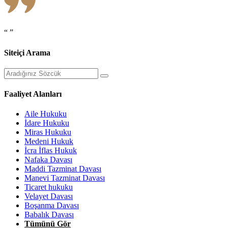
“ ”
Siteiçi Arama
Faaliyet Alanları
Aile Hukuku
İdare Hukuku
Miras Hukuku
Medeni Hukuk
İcra İflas Hukuk
Nafaka Davası
Maddi Tazminat Davası
Manevi Tazminat Davası
Ticaret hukuku
Velayet Davası
Boşanma Davası
Babalık Davası
Tümünü Gör