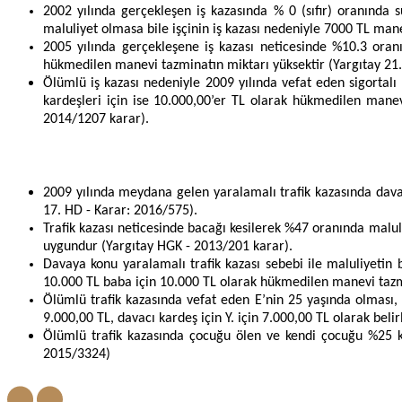
2002 yılında gerçekleşen iş kazasında % 0 (sıfır) oranında 
maluliyet olmasa bile işçinin iş kazası nedeniyle 7000 TL ma
2005 yılında gerçekleşene iş kazası neticesinde %10.3 ora
hükmedilen manevi tazminatın miktarı yüksektir (Yargıtay 21
Ölümlü iş kazası nedeniyle 2009 yılında vefat eden sigortalı
kardeşleri için ise 10.000,00’er TL olarak hükmedilen manevi
2014/1207 karar).
2009 yılında meydana gelen yaralamalı trafik kazasında dav
17. HD - Karar: 2016/575).
Trafik kazası neticesinde bacağı kesilerek %47 oranında mal
uygundur (Yargıtay HGK - 2013/201 karar).
Davaya konu yaralamalı trafik kazası sebebi ile maluliyetin 
10.000 TL baba için 10.000 TL olarak hükmedilen manevi tazm
Ölümlü trafik kazasında vefat eden E’nin 25 yaşında olması,
9.000,00 TL, davacı kardeş için Y. için 7.000,00 TL olarak be
Ölümlü trafik kazasında çocuğu ölen ve kendi çocuğu %25 ku
2015/3324)