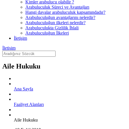
Kimler arabulucu olabilir ?
Arabuluculuk Süreci ve Avantajları
Hangi davalar arabuluculuk kapsamındadır?
Arabuluculuğun avantajlarını nelerdir?
Arabuluculuğun ilkeleri nelerdir?
Arabuluculukta Gizlilik İhlali
Arabuluculuğun İlkeleri
İletişim
İletişim
Aile Hukuku
Ana Sayfa
Faaliyet Alanları
Aile Hukuku