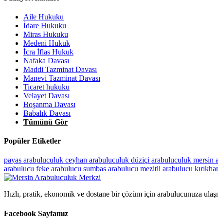
Aile Hukuku
İdare Hukuku
Miras Hukuku
Medeni Hukuk
İcra İflas Hukuk
Nafaka Davası
Maddi Tazminat Davası
Manevi Tazminat Davası
Ticaret hukuku
Velayet Davası
Boşanma Davası
Babalık Davası
Tümünü Gör
Popüler Etiketler
payas arabuluculuk
ceyhan arabuluculuk
düziçi arabuluculuk
mersin 
arabulucu
feke arabulucu
sumbas arabulucu
mezitli arabulucu
kırıkha
Hızlı, pratik, ekonomik ve dostane bir çözüm için arabulucunuza ulaş
Facebook Sayfamız