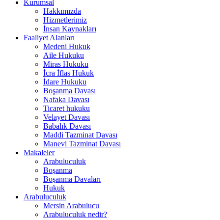
Kurumsal
Hakkımızda
Hizmetlerimiz
İnsan Kaynakları
Faaliyet Alanları
Medeni Hukuk
Aile Hukuku
Miras Hukuku
İcra İflas Hukuk
İdare Hukuku
Boşanma Davası
Nafaka Davası
Ticaret hukuku
Velayet Davası
Babalık Davası
Maddi Tazminat Davası
Manevi Tazminat Davası
Makaleler
Arabuluculuk
Boşanma
Boşanma Davaları
Hukuk
Arabuluculuk
Mersin Arabulucu
Arabuluculuk nedir?