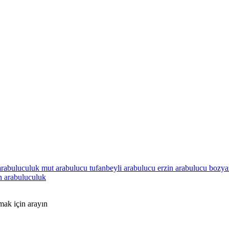
arabuluculuk
mut arabulucu
tufanbeyli arabulucu
erzin arabulucu
bozya
n arabuluculuk
mak için arayın