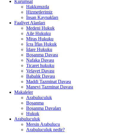
Kurumsal
Hakkımızda
Hizmetlerimiz
İnsan Kaynakları
Faaliyet Alanları
Medeni Hukuk
Aile Hukuku
Miras Hukuku
İcra İflas Hukuk
İdare Hukuku
Boşanma Davası
Nafaka Davası
Ticaret hukuku
Velayet Davası
Babalık Davası
Maddi Tazminat Davası
Manevi Tazminat Davası
Makaleler
Arabuluculuk
Boşanma
Boşanma Davaları
Hukuk
Arabuluculuk
Mersin Arabulucu
Arabuluculuk nedir?