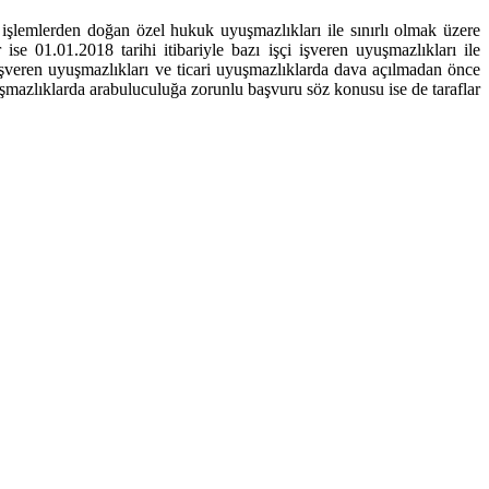
a işlemlerden doğan özel hukuk uyuşmazlıkları ile sınırlı olmak üzere
e 01.01.2018 tarihi itibariyle bazı işçi işveren uyuşmazlıkları ile
i işveren uyuşmazlıkları ve ticari uyuşmazlıklarda dava açılmadan önce
yuşmazlıklarda arabuluculuğa zorunlu başvuru söz konusu ise de taraflar