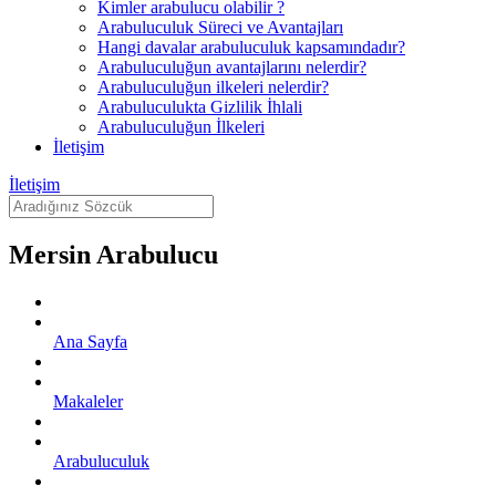
Kimler arabulucu olabilir ?
Arabuluculuk Süreci ve Avantajları
Hangi davalar arabuluculuk kapsamındadır?
Arabuluculuğun avantajlarını nelerdir?
Arabuluculuğun ilkeleri nelerdir?
Arabuluculukta Gizlilik İhlali
Arabuluculuğun İlkeleri
İletişim
İletişim
Mersin Arabulucu
Ana Sayfa
Makaleler
Arabuluculuk