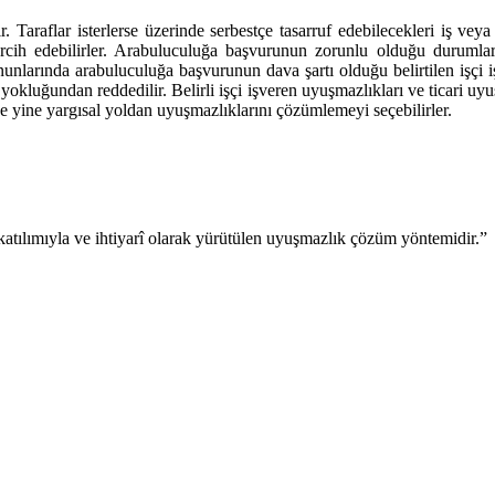
 Taraflar isterlerse üzerinde serbestçe tasarruf edebilecekleri iş vey
rcih edebilirler. Arabuluculuğa başvurunun zorunlu olduğu durumlar is
i kanunlarında arabuluculuğa başvurunun dava şartı olduğu belirtilen işç
ı yokluğundan reddedilir. Belirli işçi işveren uyuşmazlıkları ve ticari u
 yine yargısal yoldan uyuşmazlıklarını çözümlemeyi seçebilirler.
 katılımıyla ve ihtiyarî olarak yürütülen uyuşmazlık çözüm yöntemidir.”