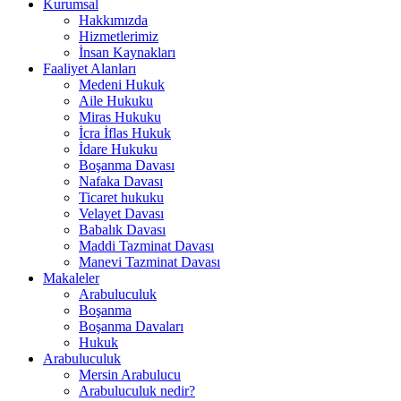
Kurumsal
Hakkımızda
Hizmetlerimiz
İnsan Kaynakları
Faaliyet Alanları
Medeni Hukuk
Aile Hukuku
Miras Hukuku
İcra İflas Hukuk
İdare Hukuku
Boşanma Davası
Nafaka Davası
Ticaret hukuku
Velayet Davası
Babalık Davası
Maddi Tazminat Davası
Manevi Tazminat Davası
Makaleler
Arabuluculuk
Boşanma
Boşanma Davaları
Hukuk
Arabuluculuk
Mersin Arabulucu
Arabuluculuk nedir?