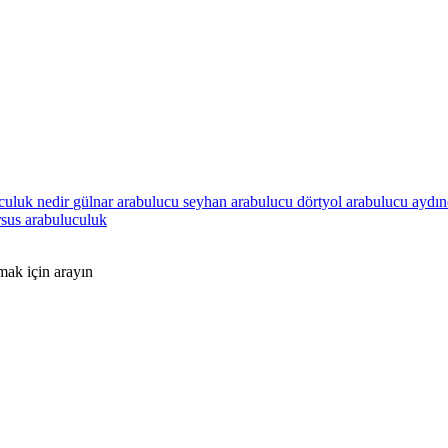
culuk nedir
gülnar arabulucu
seyhan arabulucu
dörtyol arabulucu
aydın
rsus arabuluculuk
mak için arayın