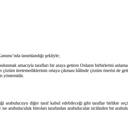
nunu’nda tanımlandığı şekliyle;
nmak amacıyla tarafları bir araya getiren Onların birbirlerini anlamal
arın çözüm üretemediklerinin ortaya çıkması hâlinde çözüm önerisi de get
üm yöntemidir.
rdiği arabulucuyu diğer taraf kabul edebileceği gibi taraflar birlikte
 arabuluculuk büroları tarafından arabulucular sicilinden bir arabulucu