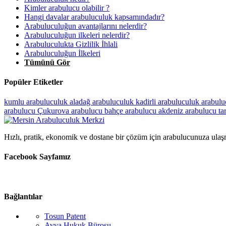
Kimler arabulucu olabilir ?
Hangi davalar arabuluculuk kapsamındadır?
Arabuluculuğun avantajlarını nelerdir?
Arabuluculuğun ilkeleri nelerdir?
Arabuluculukta Gizlilik İhlali
Arabuluculuğun İlkeleri
Tümünü Gör
Popüler Etiketler
kumlu arabuluculuk
aladağ arabuluculuk
kadirli arabuluculuk
arabulu
arabulucu
Çukurova arabulucu
bahçe arabulucu
akdeniz arabulucu
ta
Hızlı, pratik, ekonomik ve dostane bir çözüm için arabulucunuza ulaş
Facebook Sayfamız
Bağlantılar
Tosun Patent
Avva Hukuk Bürosu