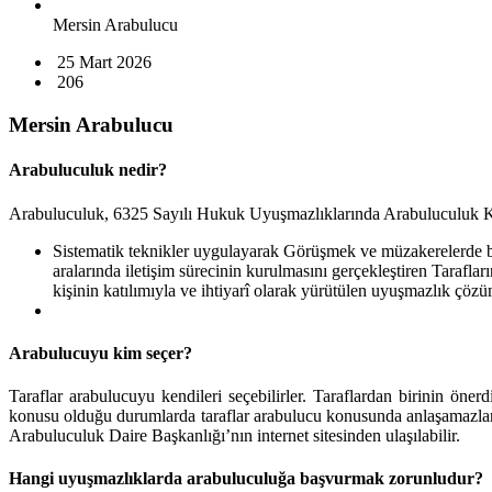
Mersin Arabulucu
25 Mart 2026
206
Mersin Arabulucu
Arabuluculuk nedir?
Arabuluculuk, 6325 Sayılı Hukuk Uyuşmazlıklarında Arabuluculuk Ka
Sistematik teknikler uygulayarak Görüşmek ve müzakerelerde bulu
aralarında iletişim sürecinin kurulmasını gerçekleştiren Tarafl
kişinin katılımıyla ve ihtiyarî olarak yürütülen uyuşmazlık çöz
Arabulucuyu kim seçer?
Taraflar arabulucuyu kendileri seçebilirler. Taraflardan birinin öne
konusu olduğu durumlarda taraflar arabulucu konusunda anlaşamazlar ise
Arabuluculuk Daire Başkanlığı’nın internet sitesinden ulaşılabilir.
Hangi uyuşmazlıklarda arabuluculuğa başvurmak zorunludur?