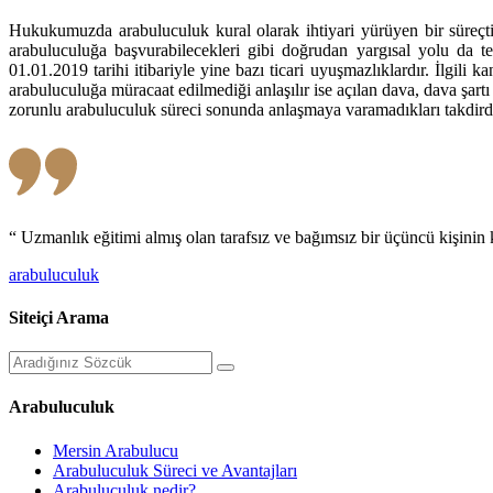
Hukukumuzda arabuluculuk kural olarak ihtiyari yürüyen bir süreçtir.
arabuluculuğa başvurabilecekleri gibi doğrudan yargısal yolu da te
01.01.2019 tarihi itibariyle yine bazı ticari uyuşmazlıklardır. İlgil
arabuluculuğa müracaat edilmediği anlaşılır ise açılan dava, dava şart
zorunlu arabuluculuk süreci sonunda anlaşmaya varamadıkları takdirde
“ Uzmanlık eğitimi almış olan tarafsız ve bağımsız bir üçüncü kişinin
arabuluculuk
Siteiçi Arama
Arabuluculuk
Mersin Arabulucu
Arabuluculuk Süreci ve Avantajları
Arabuluculuk nedir?