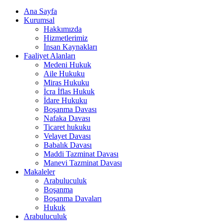
Ana Sayfa
Kurumsal
Hakkımızda
Hizmetlerimiz
İnsan Kaynakları
Faaliyet Alanları
Medeni Hukuk
Aile Hukuku
Miras Hukuku
İcra İflas Hukuk
İdare Hukuku
Boşanma Davası
Nafaka Davası
Ticaret hukuku
Velayet Davası
Babalık Davası
Maddi Tazminat Davası
Manevi Tazminat Davası
Makaleler
Arabuluculuk
Boşanma
Boşanma Davaları
Hukuk
Arabuluculuk