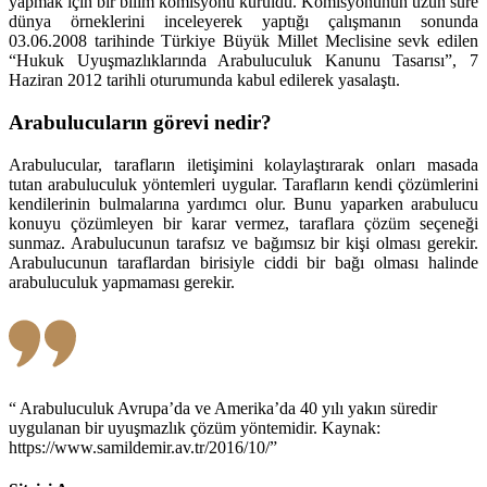
yapmak için bir bilim komisyonu kuruldu. Komisyonunun uzun süre
dünya örneklerini inceleyerek yaptığı çalışmanın sonunda
03.06.2008 tarihinde Türkiye Büyük Millet Meclisine sevk edilen
“Hukuk Uyuşmazlıklarında Arabuluculuk Kanunu Tasarısı”, 7
Haziran 2012 tarihli oturumunda kabul edilerek yasalaştı.
Arabulucuların görevi nedir?
Arabulucular, tarafların iletişimini kolaylaştırarak onları masada
tutan arabuluculuk yöntemleri uygular. Tarafların kendi çözümlerini
kendilerinin bulmalarına yardımcı olur. Bunu yaparken arabulucu
konuyu çözümleyen bir karar vermez, taraflara çözüm seçeneği
sunmaz. Arabulucunun tarafsız ve bağımsız bir kişi olması gerekir.
Arabulucunun taraflardan birisiyle ciddi bir bağı olması halinde
arabuluculuk yapmaması gerekir.
“ Arabuluculuk Avrupa’da ve Amerika’da 40 yılı yakın süredir
uygulanan bir uyuşmazlık çözüm yöntemidir. Kaynak:
https://www.samildemir.av.tr/2016/10/”