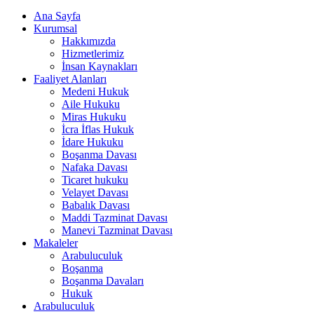
Ana Sayfa
Kurumsal
Hakkımızda
Hizmetlerimiz
İnsan Kaynakları
Faaliyet Alanları
Medeni Hukuk
Aile Hukuku
Miras Hukuku
İcra İflas Hukuk
İdare Hukuku
Boşanma Davası
Nafaka Davası
Ticaret hukuku
Velayet Davası
Babalık Davası
Maddi Tazminat Davası
Manevi Tazminat Davası
Makaleler
Arabuluculuk
Boşanma
Boşanma Davaları
Hukuk
Arabuluculuk