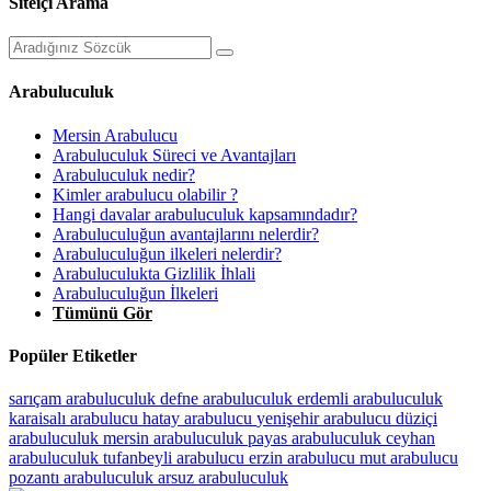
Siteiçi Arama
Arabuluculuk
Mersin Arabulucu
Arabuluculuk Süreci ve Avantajları
Arabuluculuk nedir?
Kimler arabulucu olabilir ?
Hangi davalar arabuluculuk kapsamındadır?
Arabuluculuğun avantajlarını nelerdir?
Arabuluculuğun ilkeleri nelerdir?
Arabuluculukta Gizlilik İhlali
Arabuluculuğun İlkeleri
Tümünü Gör
Popüler Etiketler
sarıçam arabuluculuk
defne arabuluculuk
erdemli arabuluculuk
karaisalı arabulucu
hatay arabulucu
yenişehir arabulucu
düziçi
arabuluculuk
mersin arabuluculuk
payas arabuluculuk
ceyhan
arabuluculuk
tufanbeyli arabulucu
erzin arabulucu
mut arabulucu
pozantı arabuluculuk
arsuz arabuluculuk